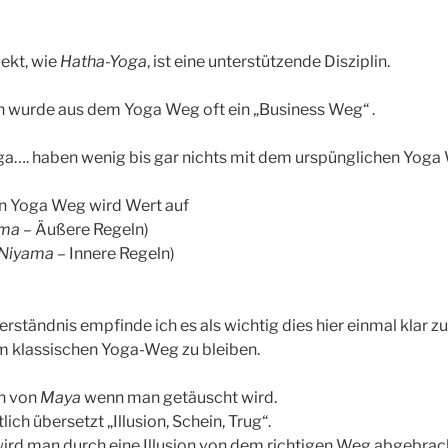
ekt, wie
Hatha-Yoga
, ist eine unterstützende Disziplin.
en wurde aus dem Yoga Weg oft ein „Business Weg“ .
a…. haben wenig bis gar nichts mit dem urspünglichen Yoga 
n Yoga Weg wird Wert auf
ma
– Äußere Regeln)
Niyama
– Innere Regeln)
ständnis empfinde ich es als wichtig dies hier einmal klar z
m klassischen Yoga-Weg zu bleiben.
n von
Maya
wenn man getäuscht wird.
ich übersetzt „Illusion, Schein, Trug“.
ird man durch eine Illusion von dem richtigen Weg abgebrac