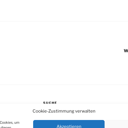
igation
Wi
SUCHE
Cookie-Zustimmung verwalten
Suche
nach:
 Cookies, um
Akzeptieren
 diesen