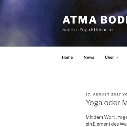
Zum
Inhalt
ATMA BOD
springen
Sanftes Yoga Ettenheim
Home
News
Über
VERÖFFENTLICHT
17. AUGUST 2017
V
AM
Yoga oder 
Mit dem Wort „Yoga“
ein Element des Weg