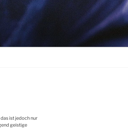
das ist jedoch nur
gend geistige