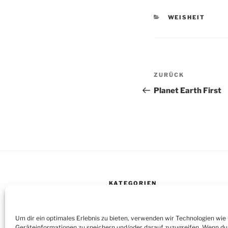
KATEGORIEN
WEISHEIT
Beitragsnav
Vorheriger
ZURÜCK
Beitrag
Planet Earth First
KATEGORIEN
Kategorien
Um dir ein optimales Erlebnis zu bieten, verwenden wir Technologien wie
Geräteinformationen zu speichern und/oder darauf zuzugreifen. Wenn du