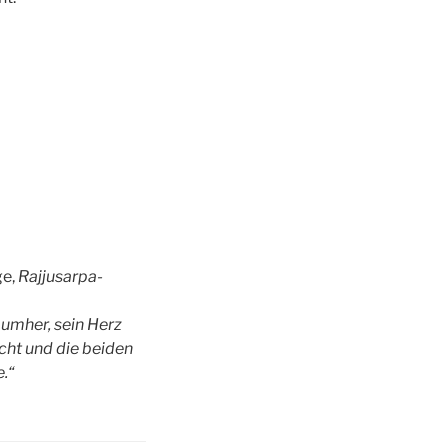
ge,
Rajjusarpa-
 umher, sein Herz
cht und die beiden
e.“