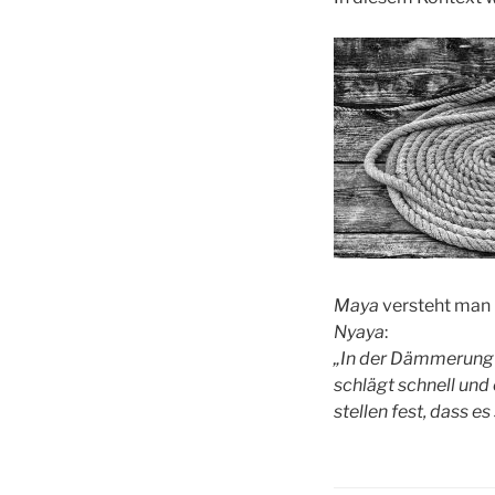
Maya
versteht man 
Nyaya
:
„In der Dämmerung s
schlägt schnell und
stellen fest, dass e