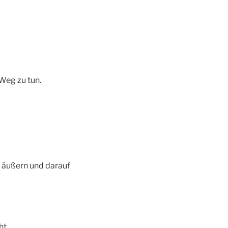
Weg zu tun.
u äußern und darauf
ht.