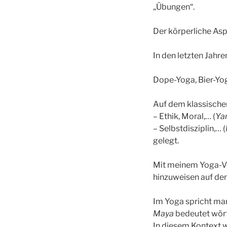
„Übungen“.
Der körperliche Asp
In den letzten Jahr
Dope-Yoga, Bier-Yog
Auf dem klassische
– Ethik, Moral,… (
Ya
– Selbstdisziplin,… (
gelegt.
Mit meinem Yoga-Ver
hinzuweisen auf de
Im Yoga spricht ma
Maya
bedeutet wörtl
In diesem Kontext w