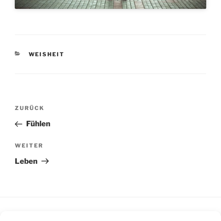
KATEGORIEN
WEISHEIT
Beitragsnavigation
Vorheriger
ZURÜCK
Beitrag
Fühlen
Nächster
WEITER
Beitrag
Leben