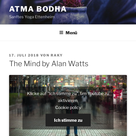
Zum
ATMA BODHA
Inhalt
Sanftes Yoga Ettenheim
springen
Menü
VERÖFFENTLICHT
17. JULI 2018
VON
RAKY
AM
The Mind by Alan Watts
Klicke auf "Ich stimme zu", um Youtube zu
aktivieren
Cookie policy
Ich stimme zu