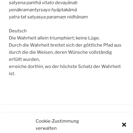
satyena panthā vitato devayānaḥ
yenākramantyṛṣayo hyāptakāmā
yatra tat satyasya paramaṃ nidhānam
Deutsch
Die Wahrheit allein triumphiert;
keine Lüge.
Durch die Wahrheit breitet sich der göttliche Pfad aus
durch die die Weisen, deren Wünsche vollständig
erfüllt wurden,
erreiche dorthin, wo der höchste Schatz der Wahrheit
ist.
Cookie-Zustimmung
KATEGORIEN
verwalten