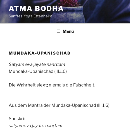
Zum
ATMA BODHA
Inhalt
Sanftes Yoga Ettenheim
springen
Menü
MUNDAKA-UPANISCHAD
Satyam eva jayate nanritam
Mundaka-Upanischad (III.1.6)
Die Wahrheit siegt; niemals die Falschheit.
Aus dem Mantra der Mundaka-Upanischad (III.1.6)
Sanskrit
satyameva jayate nānṛtaṃ